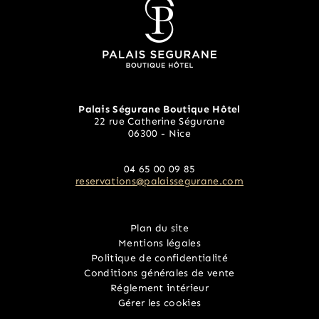
Palais Ségurane Boutique Hôtel
22 rue Catherine Ségurane
06300 - Nice
04 65 00 09 85
reservations@palaissegurane.com
22 rue Catherine Ségurane Nice 06300 France
Plan du site
04 65 00 09 85
Mentions légales
Politique de confidentialité
Conditions générales de vente
reservations@palaissegurane.com
Réglement intérieur
Gérer les cookies