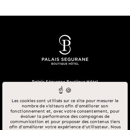
22 rue Catherine Ségurane Nice 06300 France
Palais Ségurane Boutique Hôtel
22 rue Catherine Ségurane
04 65 00 09 85
06300 - Nice
Les cookies sont utilisés sur ce site pour mesurer le
nombre de visiteurs afin d'améliorer son
04 65 00 09 85
reservations@palaissegurane.com
fonctionnement et, avec votre consentement, pour
reservations@palaissegurane.com
évaluer la performance des campagnes de
communication et pour proposer des contenus tiers
afin d'améliorer votre expérience d'utilisateur. Nous