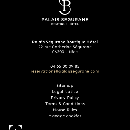
Palais Ségurane Boutique Hôtel
22 rue Catherine Ségurane
06300 - Nice
22 rue Catherine Ségurane Nice 06300 France
04 65 00 09 85
reservations@palaissegurane.com
04 65 00 09 85
Sitemap
Legal Notice
reservations@palaissegurane.com
Privacy Policy
Terms & Conditions
House Rules
Manage cookies
 00 09 85