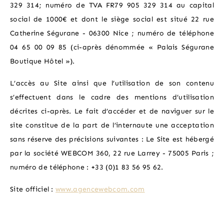
SPECIAL OFFERS
329 314; numéro de TVA FR79 905 329 314 au capital
social de 1000€ et dont le siège social est situé 22 rue
THE NEIGHBOURHOOD
Catherine Ségurane - 06300 Nice ; numéro de téléphone
04 65 00 09 85 (ci-après dénommée « Palais Ségurane
LOCATION
Boutique Hôtel »).
L’accès au Site ainsi que l’utilisation de son contenu
PHOTO GALLERY
s’effectuent dans le cadre des mentions d’utilisation
décrites ci-après. Le fait d’accéder et de naviguer sur le
site constitue de la part de l’internaute une acceptation
sans réserve des précisions suivantes : Le Site est hébergé
par la société WEBCOM 360, 22 rue Larrey - 75005 Paris ;
numéro de téléphone : +33 (0)1 83 56 95 62.
Site officiel :
www.agencewebcom.com