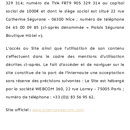
OFFERTE SPECIALI
329 314; numéro de TVA FR79 905 329 314 au capital
social de 1000€ et dont le siège social est situé 22 rue
IL QUARTIERE
Catherine Ségurane - 06300 Nice ; numéro de téléphone
04 65 00 09 85 (ci-après dénommée « Palais Ségurane
POSIZIONE
Boutique Hôtel »).
L’accès au Site ainsi que l’utilisation de son contenu
GALLERIA DI FOTO
s’effectuent dans le cadre des mentions d’utilisation
décrites ci-après. Le fait d’accéder et de naviguer sur le
site constitue de la part de l’internaute une acceptation
sans réserve des précisions suivantes : Le Site est hébergé
par la société WEBCOM 360, 22 rue Larrey - 75005 Paris ;
numéro de téléphone : +33 (0)1 83 56 95 62.
Site officiel :
www.agencewebcom.com