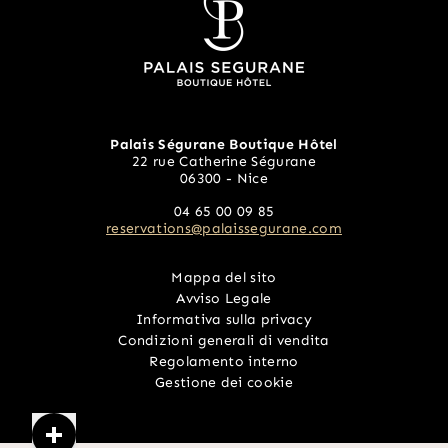
Palais Ségurane Boutique Hôtel
22 rue Catherine Ségurane
06300 - Nice
22 rue Catherine Ségurane Nice 06300 France
04 65 00 09 85
reservations@palaissegurane.com
04 65 00 09 85
Mappa del sito
Avviso Legale
reservations@palaissegurane.com
Informativa sulla privacy
Condizioni generali di vendita
Regolamento interno
Gestione dei cookie
 00 09 85