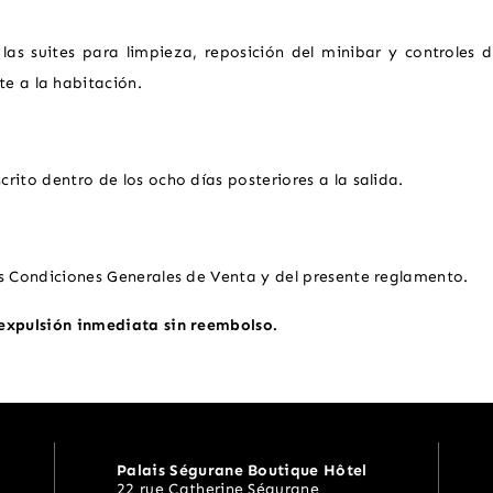
 las suites para limpieza, reposición del minibar y controles
e a la habitación.
rito dentro de los ocho días posteriores a la salida.
as Condiciones Generales de Venta y del presente reglamento.
 expulsión inmediata sin reembolso.
rance
Palais Ségurane Boutique Hôtel
22 rue Catherine Ségurane