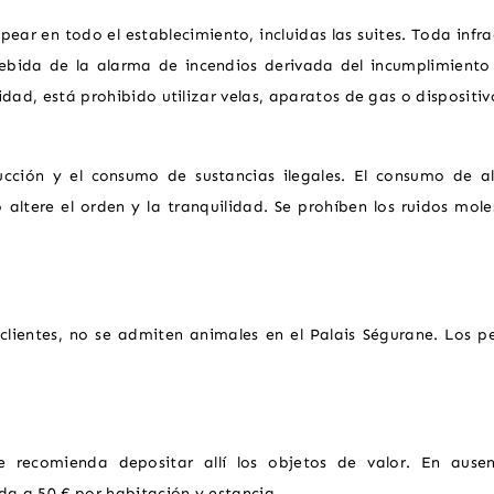
ar en todo el establecimiento, incluidas las suites. Toda infracc
ndebida de la alarma de incendios derivada del incumplimient
dad, está prohibido utilizar velas, aparatos de gas o dispositivo
ucción y el consumo de sustancias ilegales. El consumo de a
o altere el orden y la tranquilidad. Se prohíben los ruidos mole
 clientes, no se admiten animales en el Palais Ségurane. Los p
e recomienda depositar allí los objetos de valor. En ausen
da a 50 € por habitación y estancia.