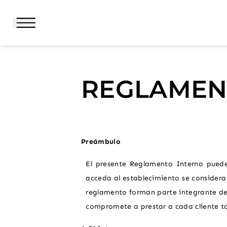
REGLAMEN
BIENVENIDOS
HOTEL Y SERVICIOS
Preámbulo
SUITES
El presente Reglamento Interno puede
CATHERINE
acceda al establecimiento se considera
reglamento forman parte integrante del
OFERTAS ESPECIALES
compromete a prestar a cada cliente to