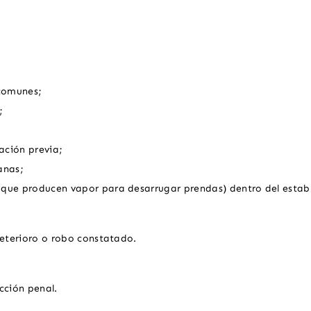
 comunes;
;
ación previa;
anas;
s que producen vapor para desarrugar prendas) dentro del estab
deterioro o robo constatado.
cción penal.