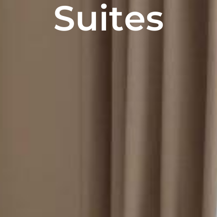
Suites