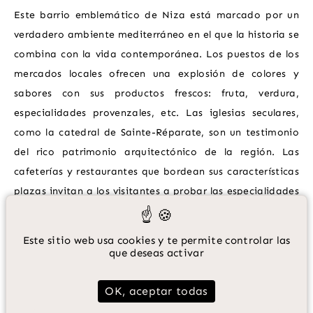
Este barrio emblemático de Niza está marcado por un
verdadero ambiente mediterráneo en el que la historia se
combina con la vida contemporánea. Los puestos de los
mercados locales ofrecen una explosión de colores y
sabores con sus productos frescos: fruta, verdura,
22 rue Catherine Ségurane Nice 06300 France
especialidades provenzales, etc. Las iglesias seculares,
como la catedral de Sainte-Réparate, son un testimonio
04 65 00 09 85
del rico patrimonio arquitectónico de la región. Las
cafeterías y restaurantes que bordean sus características
reservations@palaissegurane.com
plazas invitan a los visitantes a probar las especialidades
nizardas mientras contemplan el ir y venir de los
viandantes. Las tiendas artesanales ofrecen productos
Este sitio web usa cookies y te permite controlar las
locales, recuerdos únicos y creaciones artesanales.
que deseas activar
Pasear por las calles de la vieja Niza es sumergirse en el
OK, aceptar todas
alma de la ciudad, un lugar en el que cada esquina revela