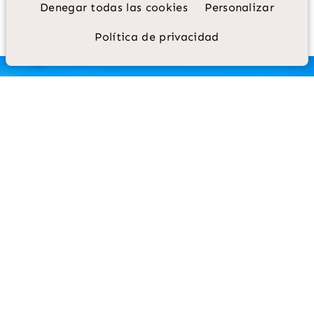
un poco más de su encanto atemporal.
Denegar todas las cookies
Personalizar
Política de privacidad
 00 09 85
rane.com