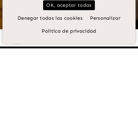
OK, aceptar todas
RESERVAR
DESCUBRIR
Denegar todas las cookies
Personalizar
Política de privacidad
 00 09 85
rane.com
EL CONFORT
de una residencia,
EL ENCANTO
de un hotel
boutique.