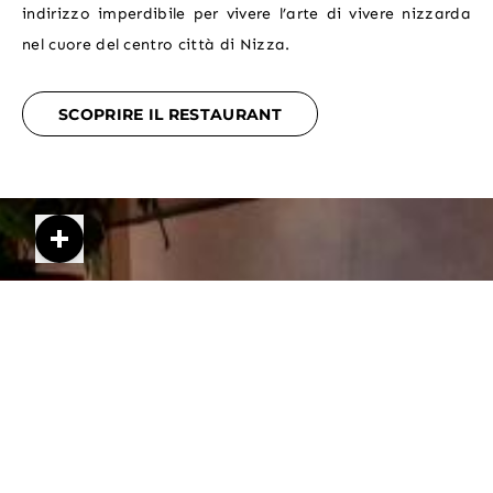
indirizzo imperdibile per vivere l’arte di vivere nizzarda
nel cuore del centro città di Nizza.
reservations@palaissegurane.com
SCOPRIRE IL RESTAURANT
 00 09 85
rane.com