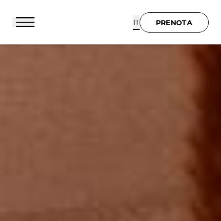
IT
PRENOTA
PRENOTA
BENVENUTI
HOTEL E SERVIZI
SUITES
CATHERINE