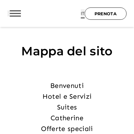
IT
PRENOTA
PRENOTA
BENVENUTI
Mappa del sito
HOTEL E SERVIZI
SUITES
Benvenuti
CATHERINE
Hotel e Servizi
OFFERTE SPECIALI
Suites
Catherine
IL QUARTIERE
Offerte speciali