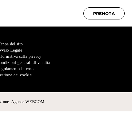
PRENOTA
appa del sito
vviso Legale
nformativa sulla privacy
ondizioni generali di vendita
egolamento interno
estione dei cookie
uzione:
Agence WEBCOM