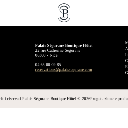
PRENOTA
M
Palais Ségurane Boutique Hôtel
A
22 rue Catherine Ségurane
I
06300 - Nice
C
04 65 00 09 85
R
reservations@palaissegurane.com
G
itti riservati.
Palais Ségurane Boutique Hôtel © 2026
Progettazione e prod